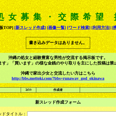
処女募集・交際希望
TOP]
[新スレッド作成]
[画像一覧]
[ワード検索]
[利用方法]
[
書き込みデータはありません。
沖縄の処女と経験豊富な男性が交流する掲示板です。
ます」「買います」の様な金銭のやり取りを主にした投稿は禁
沖縄で家出少女と交流したい方はこちら
http://bbs.mottoki.com/?bbs=runaway_god_okinawa
ｺﾒﾝﾄ
作成者
新スレッド作成フォーム
ッドタイトル：