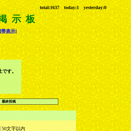
total:1637 today:1 yesterday:0
 掲示板
携帯表示]
止です。
最終投稿
50文字以内