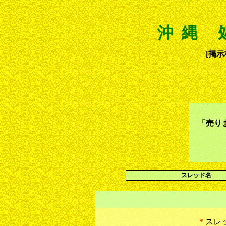
沖縄 
[掲示板
「売り
スレッド名
*
スレ