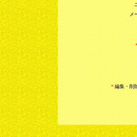
メ
*
編集・削