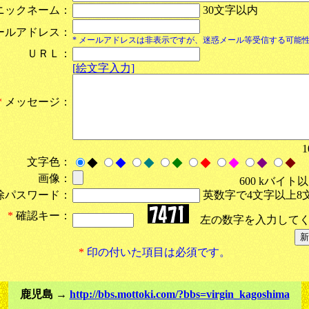
ニックネーム：
30文字以内
ールアドレス：
* メールアドレスは非表示ですが、迷惑メール等受信する可能
ＵＲＬ：
[絵文字入力]
*
メッセージ：
文字色：
◆
◆
◆
◆
◆
◆
◆
◆
画像：
600 kバイト
除パスワード：
英数字で4文字以上8
*
確認キー：
左の数字を入力してく
*
印の付いた項目は必須です。
鹿児島 →
http://bbs.mottoki.com/?bbs=virgin_kagoshima