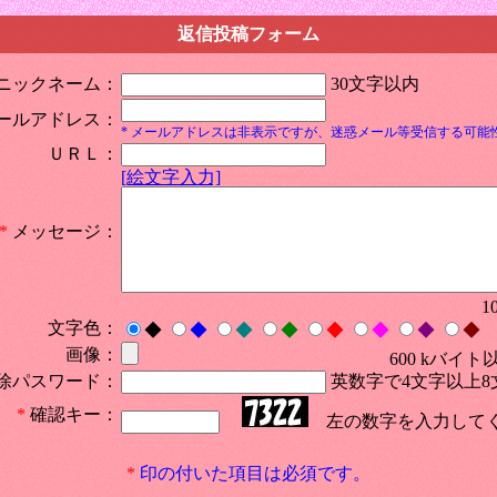
返信投稿フォーム
ニックネーム：
30文字以内
ールアドレス：
* メールアドレスは非表示ですが、迷惑メール等受信する可能
ＵＲＬ：
[絵文字入力]
*
メッセージ：
1
文字色：
◆
◆
◆
◆
◆
◆
◆
◆
画像：
600 kバイト
除パスワード：
英数字で4文字以上8
*
確認キー：
左の数字を入力して
*
印の付いた項目は必須です。