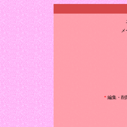
メ
*
編集・削