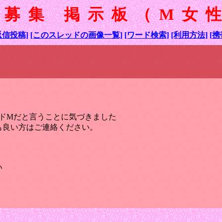
様募集 掲示板（M女
返信投稿]
[このスレッドの画像一覧]
[ワード検索]
[利用方法]
[携
がドMだと言うことに気づきました
も良い方はご連絡ください。
。
い