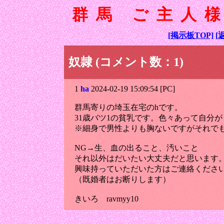
群馬 ご主人
[掲示板TOP]
[
奴隷 (コメント数：1)
1
ha
2024-02-19 15:09:54 [PC]
群馬寄りの埼玉在宅のhです。
31歳バツ1の貧乳です。色々あって自分
※細身で男性よりも胸ないですがそれで
NG→生、血の出ること、汚いこと
それ以外はだいたい大丈夫だと思います
興味持っていただいた方はご連絡くださ
（既婚者はお断りします）
きいろ ravmyy10