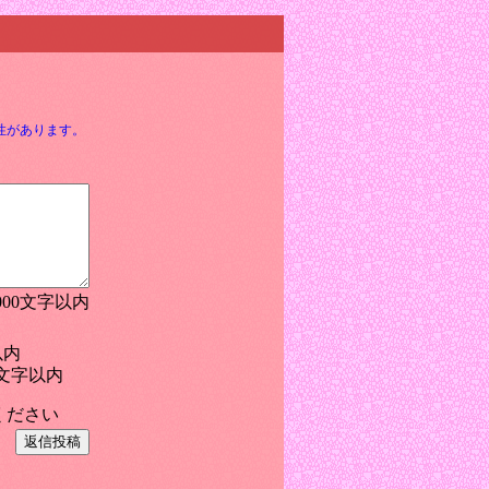
性があります。
000文字以内
以内
文字以内
ください