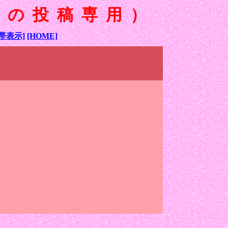
性の投稿専用）
帯表示]
[HOME]