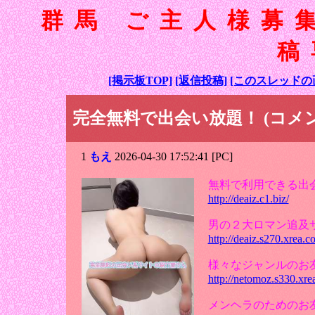
群馬 ご主人様募
稿
[掲示板TOP]
[返信投稿]
[このスレッドの
完全無料で出会い放題！ (コメン
1
もえ
2026-04-30 17:52:41 [PC]
無料で利用できる出
http://deaiz.c1.biz/
男の２大ロマン追及
http://deaiz.s270.xrea.c
様々なジャンルのお
http://netomoz.s330.xre
メンヘラのためのお