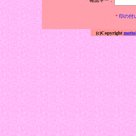
*
確認キー：
*
印の付
(c)Copyright
motto