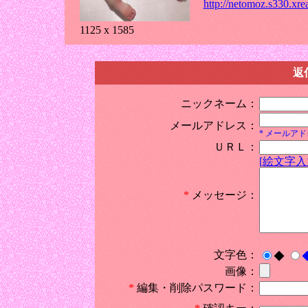
http://netomoz.s330.xre
1125 x 1585
返
ニックネーム：
メールアドレス：
* メールア
ＵＲＬ：
[絵文字入
*
メッセージ：
文字色：
◆
画像：
*
編集・削除パスワード：