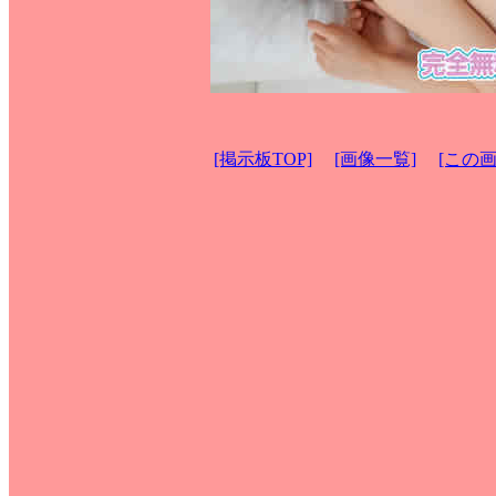
[掲示板TOP]
[画像一覧]
[この