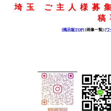
埼玉 ご主人様募
稿
[掲示板TOP]
[画像一覧]
[ワ