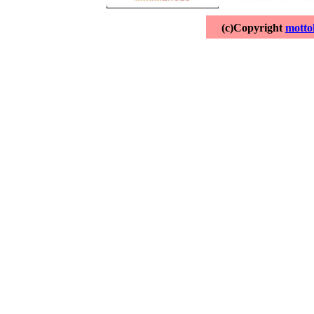
(c)Copyright
motto