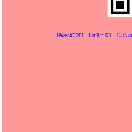
[掲示板TOP]
[画像一覧]
[この