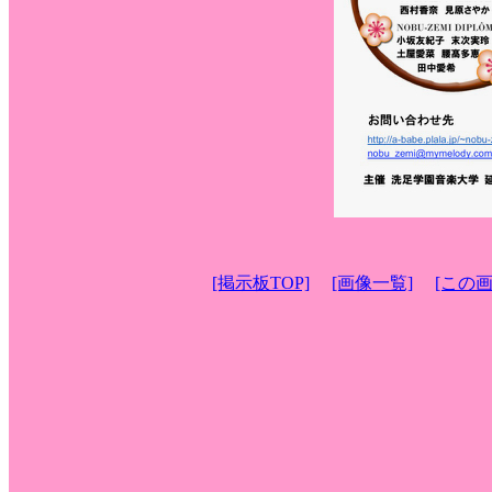
[掲示板TOP]
[画像一覧]
[この