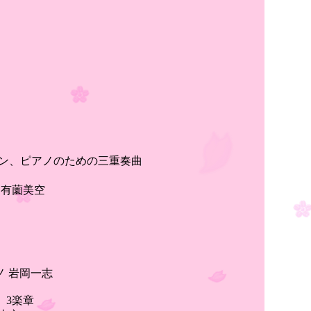
リン、ピアノのための三重奏曲
 有薗美空
アノ 岩岡一志
、3楽章