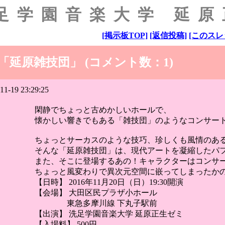
足学園音楽大学 延
[掲示板TOP]
[返信投稿]
[このスレ
「延原雑技団」 (コメント数：1)
11-19 23:29:25
閑静でちょっと古めかしいホールで、
懐かしい響きでもある「雑技団」のようなコンサー
ちょっとサーカスのような技巧、珍しくも風情のあ
そんな「延原雑技団」は、現代アートを凝縮したパ
また、そこに登場するあの！キャラクターはコンサ
ちょっと風変わりで異次元空間に嵌ってしまったか
【日時】 2016年11月20日（日）19:30開演
【会場】 大田区民プラザ小ホール
東急多摩川線 下丸子駅前
【出演】 洗足学園音楽大学 延原正生ゼミ
【入場料】 500円