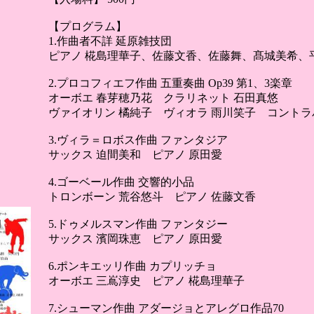
【プログラム】
1.作曲者不詳 延原雑技団
ピアノ 椛島理華子、佐藤文香、佐藤舞、髙城美希、
2.プロコフィエフ作曲 五重奏曲 Op39 第1、3楽章
オーボエ 春芽穂乃花 クラリネット 石田真悠
ヴァイオリン 橘純子 ヴィオラ 雨川笑子 コントラ
3.ヴィラ＝ロボス作曲 ファンタジア
サックス 迫間美和 ピアノ 原田愛
4.ゴーベール作曲 交響的小品
トロンボーン 荒谷悠斗 ピアノ 佐藤文香
5.ドゥメルスマン作曲 ファンタジー
サックス 濱岡珠恵 ピアノ 原田愛
6.ポンキエッリ作曲 カプリッチョ
オーボエ 三嶌淳史 ピアノ 椛島理華子
7.シューマン作曲 アダージョとアレグロ作品70