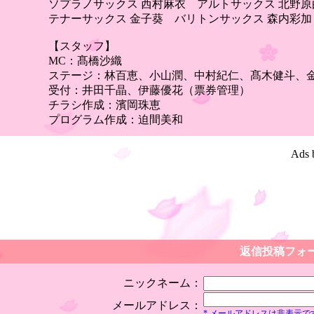
ソプラノサックス 西村麻衣 アルトサックス 北野原
テナーサックス 金子葵 バリトンサックス 森内彩加
【スタッフ】
MC：髙橋沙織
ステージ：林百恵、小山潤、中村紀仁、髙木健斗、
受付：井田千晶、伊藤優花（票券管理）
チラシ作成：濱岡珠恵
プログラム作成：迫間美和
Ads 
返信投稿フォ
ニックネーム：
メールアドレス：
* メールアドレスは非表示