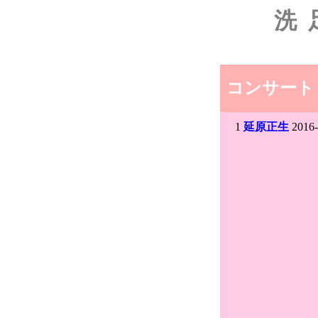
洗
コンサート
1
延原正生
2016-