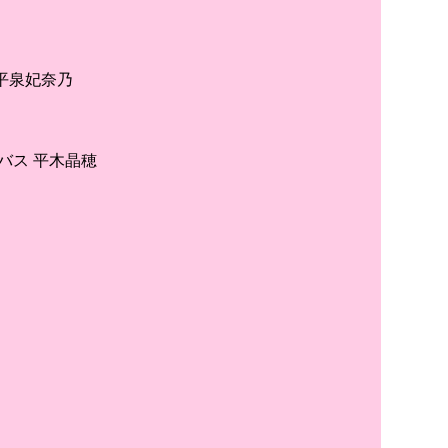
平泉妃奈乃
バス 平木晶穂