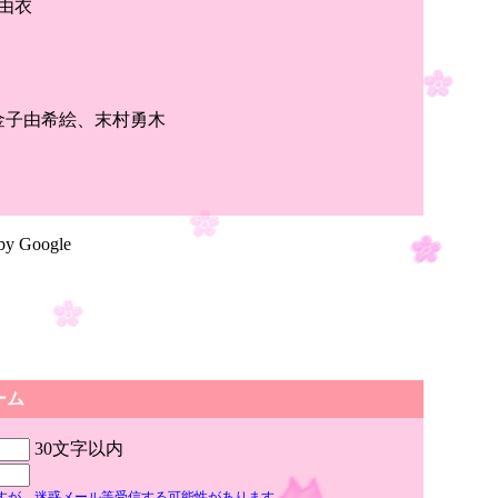
由衣
金子由希絵、末村勇木
by Google
ーム
30文字以内
ですが、迷惑メール等受信する可能性があります。