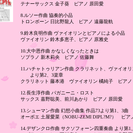
テナーサックス 金子葵 ピアノ 原田愛
8.ルソー作曲 協奏的小品
トロンボーン 日比野龍人 ピアノ 遠藤龍軌
9.鈴木良明作曲 ヴァイオリンとピアノによる小品
ヴァイオリン 鈴木多恵子、ピアノ 原雅史
10.大中恩作曲 かなしくなったときは
ソプラノ 新木莉央 ピアノ 佐藤舞
11.ハチャトゥリアン作曲 クラリネット、ヴァイオ
より第2、3楽章
クラリネット 藤本港 ヴァイオリン 橘純子 ピアノ
12.長生淳作曲 パガニーニ・ロスト
サックス 嘉野聡美、前川あかり ピアノ 原田愛
13.シューマン作曲 幻想小曲集 作品73より第1、3曲
オーボエ 土屋愛菜（NOBU-ZEMI DIPL?M?） ピ
14.デザンクロ作曲 サクソフォーン四重奏曲 より第1