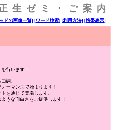
原正生ゼミ・ご案内
ッドの画像一覧]
[ワード検索]
[利用方法]
[携帯表示]
トを行います！
る曲調。
フォーマンスで始まります！
ートを通じて登場します。
のような面白さをご提供します！