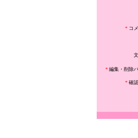
*
コ
*
編集・削除
*
確認