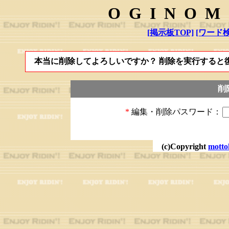
OGINOM
[掲示板TOP]
[ワード検
本当に削除してよろしいですか？ 削除を実行すると
削
*
編集・削除パスワード：
(c)Copyright
motto