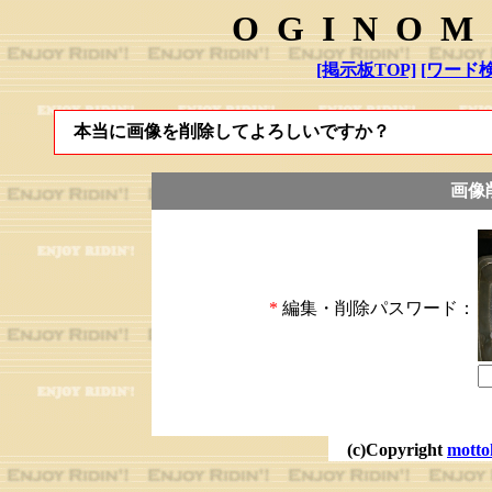
OGINOM
[掲示板TOP]
[ワード検
本当に画像を削除してよろしいですか？
画像
*
編集・削除パスワード：
(c)Copyright
motto