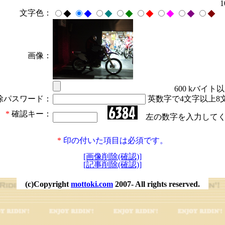
文字色：
◆
◆
◆
◆
◆
◆
◆
◆
画像：
600 kバイト
除パスワード：
英数字で4文字以上8
*
確認キー：
左の数字を入力してく
*
印の付いた項目は必須です。
[画像削除(確認)]
[記事削除(確認)]
(c)Copyright
mottoki.com
2007- All rights reserved.