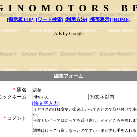
GINOMOTORS B
[掲示板TOP]
[ワード検索]
[利用方法]
[携帯表示]
[HOME]
Ads by Google
編集フォーム
*
題名：
30文字以内
ニックネーム：
[絵文字入力]
*
コメント：