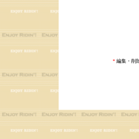
*
編集・削