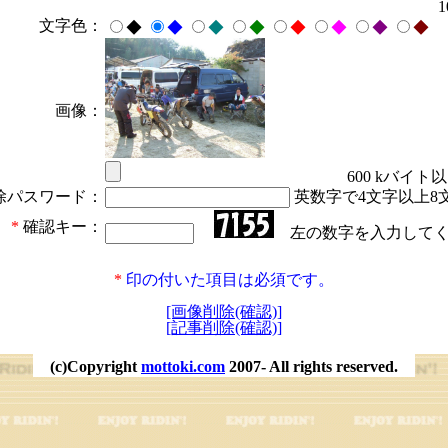
文字色：
◆
◆
◆
◆
◆
◆
◆
◆
画像：
600 kバイト
除パスワード：
英数字で4文字以上8
*
確認キー：
左の数字を入力してく
*
印の付いた項目は必須です。
[画像削除(確認)]
[記事削除(確認)]
(c)Copyright
mottoki.com
2007- All rights reserved.