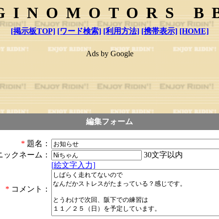
GINOMOTORS B
[掲示板TOP]
[ワード検索]
[利用方法]
[携帯表示]
[HOME]
Ads by Google
編集フォーム
*
題名：
30文字以内
ニックネーム：
[絵文字入力]
*
コメント：