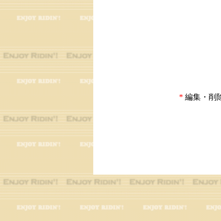
*
編集・削