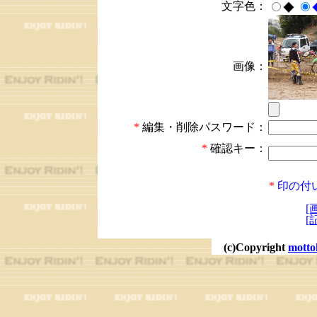
文字色：
◆
画像：
*
編集・削除パスワード：
*
確認キー：
*
印の付
[
[
(c)Copyright
motto