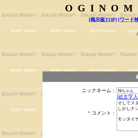
OGINOM
[掲示板TOP]
[ワード検
ニックネーム：
[絵文字入
*
コメント：