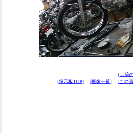
[←前
[掲示板TOP]
[画像一覧]
[この