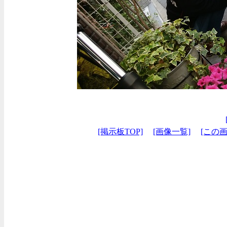
[掲示板TOP]
[画像一覧]
[この