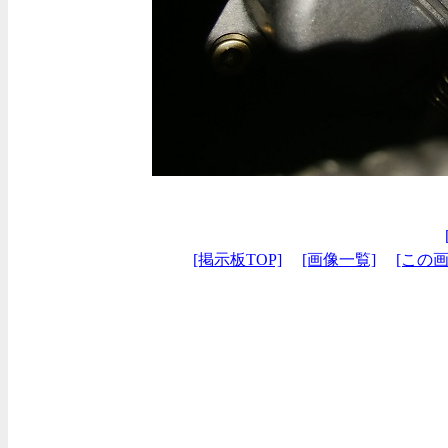
[掲示板TOP]
[画像一覧]
[この