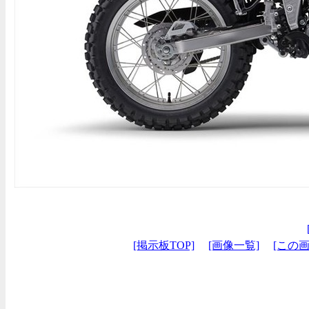
[掲示板TOP]
[画像一覧]
[この