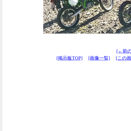
[←前
[掲示板TOP]
[画像一覧]
[この