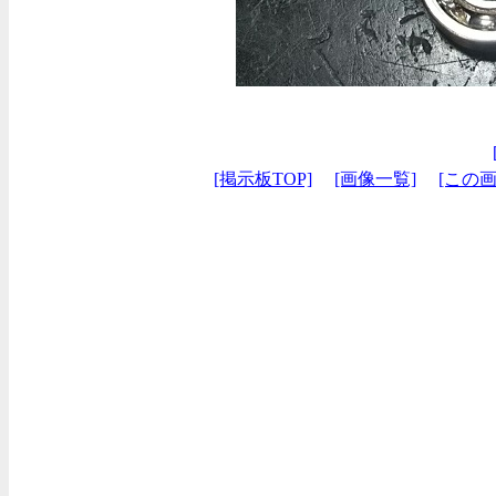
[掲示板TOP]
[画像一覧]
[この