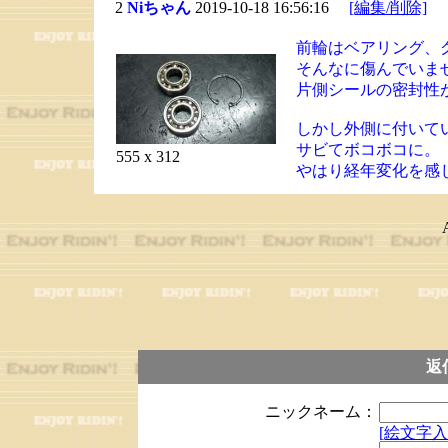
2
Niちゃん
2019-10-18 16:56:16
[編集/削除]
前輪はベアリング、
そんなに傷んでいま
片側シールの密封性
しかし外側に付いて
サビてボコボコに。
555 x 312
やはり経年変化を感
返
ニックネーム：
[絵文字入