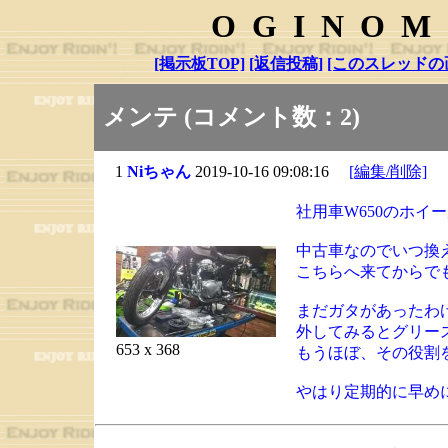
OGINOM
[掲示板TOP]
[返信投稿]
[このスレッドの
メンテ (コメント数：2)
1
Niちゃん
2019-10-16 09:08:16
[編集/削除]
社用車W650のホイ
中古車なのでいつ換
こちらへ来てからで
まだガタがあったわ
外してみるとグリー
653 x 368
もうほぼ、その役割
やはり定期的に早め