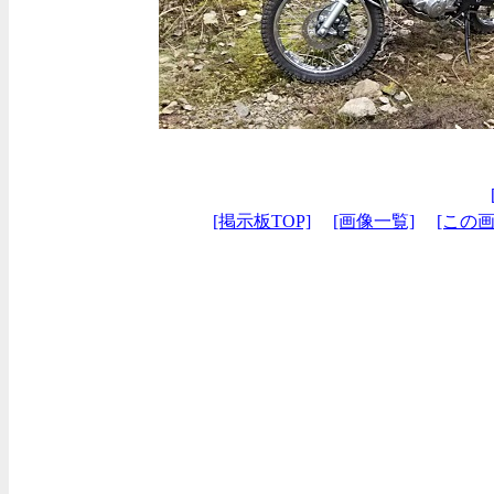
[掲示板TOP]
[画像一覧]
[この