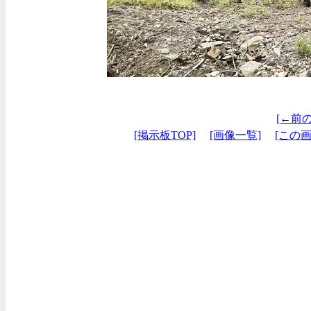
[←前
[掲示板TOP]
[画像一覧]
[この