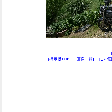
[掲示板TOP]
[画像一覧]
[この