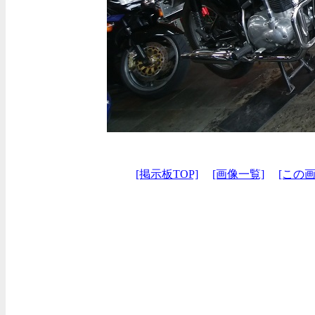
[掲示板TOP]
[画像一覧]
[この