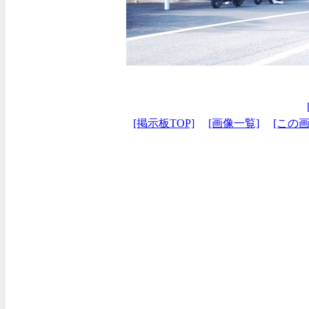
[掲示板TOP]
[画像一覧]
[この