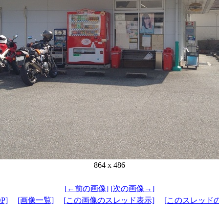
864 x 486
[←前の画像]
[次の画像→]
P]
[画像一覧]
[この画像のスレッド表示]
[このスレッド