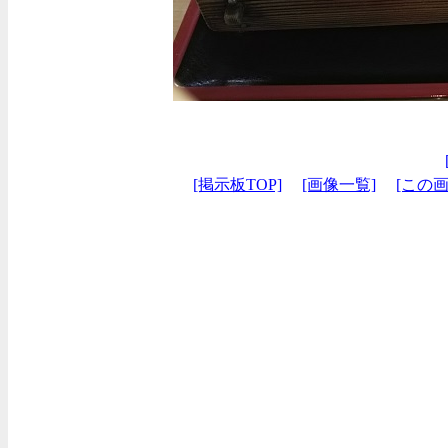
[掲示板TOP]
[画像一覧]
[この