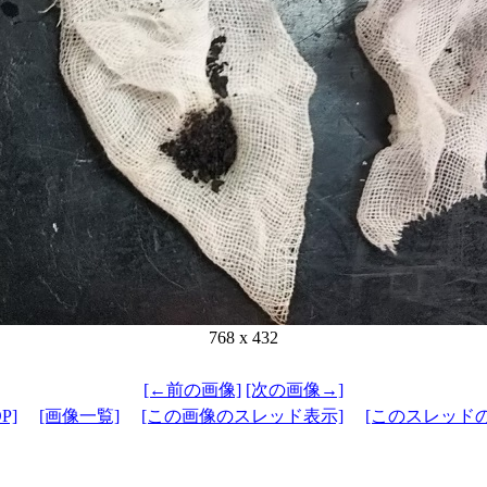
768 x 432
[←前の画像]
[次の画像→]
P]
[画像一覧]
[この画像のスレッド表示]
[このスレッド