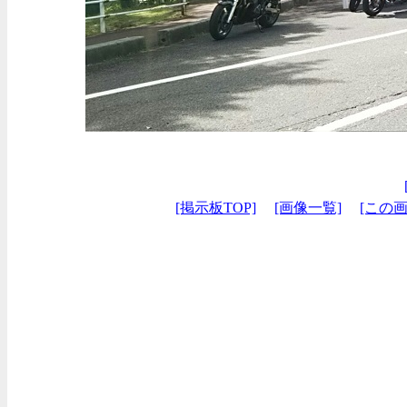
[掲示板TOP]
[画像一覧]
[この