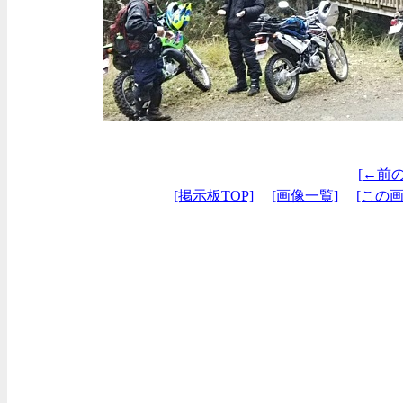
[←前
[掲示板TOP]
[画像一覧]
[この