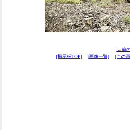
[←前
[掲示板TOP]
[画像一覧]
[この