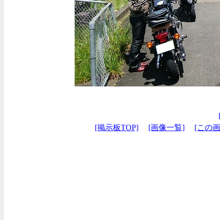
[掲示板TOP]
[画像一覧]
[この