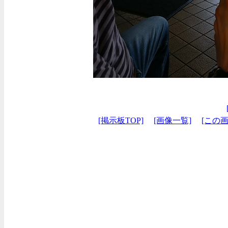
[掲示板TOP]
[画像一覧]
[この