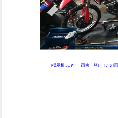
[掲示板TOP]
[画像一覧]
[この