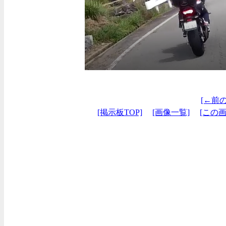
[←前
[掲示板TOP]
[画像一覧]
[この