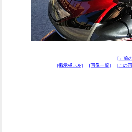
[←前
[掲示板TOP]
[画像一覧]
[この