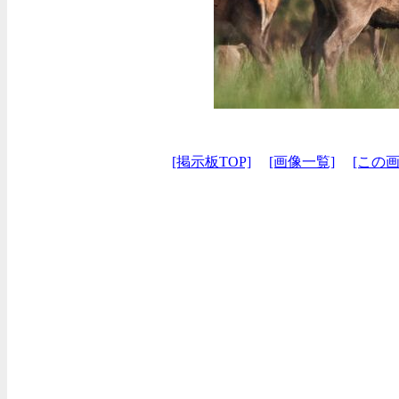
[掲示板TOP]
[画像一覧]
[この