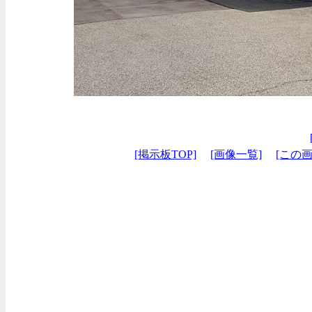
[掲示板TOP]
[画像一覧]
[この