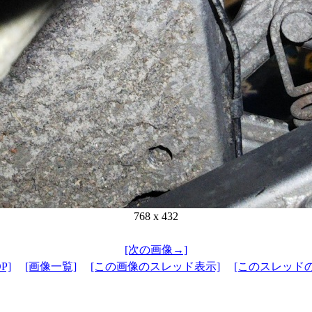
768 x 432
[次の画像→]
P]
[画像一覧]
[この画像のスレッド表示]
[このスレッド