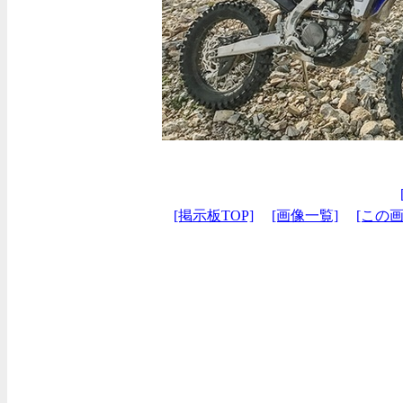
[掲示板TOP]
[画像一覧]
[この