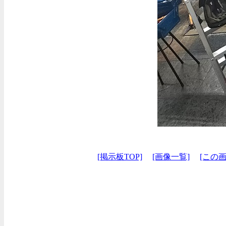
[掲示板TOP]
[画像一覧]
[この