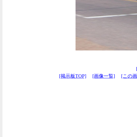
[掲示板TOP]
[画像一覧]
[この