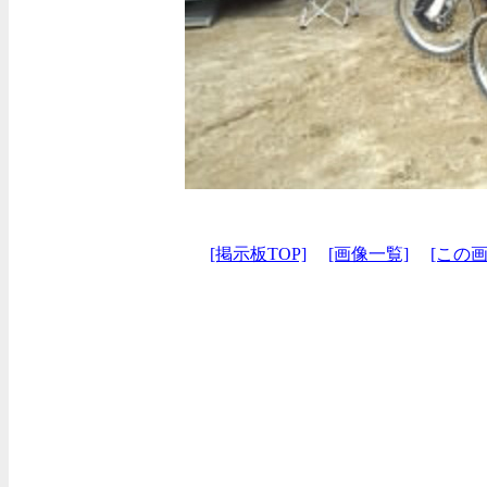
[掲示板TOP]
[画像一覧]
[この