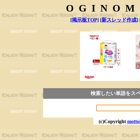
OGINOM
[掲示板TOP]
[新スレッド作成]
検索したい単語をス
(c)Copyright
motto