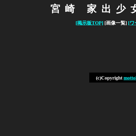
宮崎 家出少
[掲示板TOP]
[画像一覧]
[ワ
(c)Copyright
motto