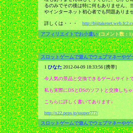
るのみでその後は特に何もありません、
やインターネット初心者でも問題ありま
詳しくは・・・
http://bijitakenet.web.fc2
アフィリエイトでお小遣い
(コメント数：1)
スロットゲームで遊んでウェブマネーやゲ
1
ひなた
2012-04-09 18:33:56 [携帯]
今人気の景品と交換できるゲームサイト
私も実際にDSとDSのソフトと交換しち
こちらに詳しく書いてあります↓
http://x22.peps.jp/ssuper777/
スロットゲームで遊んでウェブマネーやゲ