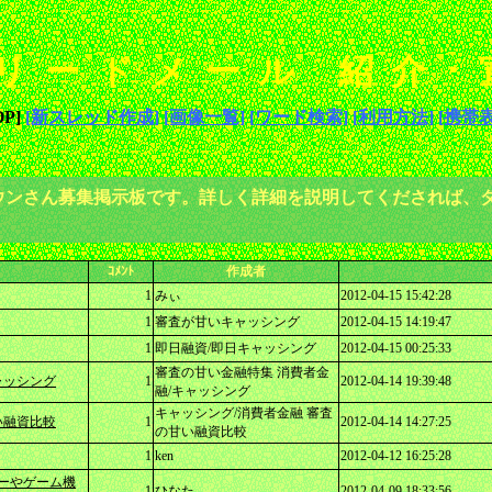
リードメール 紹介
P]
[新スレッド作成]
[画像一覧]
[ワード検索]
[利用方法]
[携帯表
ウンさん募集掲示板です。詳しく詳細を説明してくだされば、
ｺﾒﾝﾄ
作成者
1
みぃ
2012-04-15 15:42:28
1
審査が甘いキャッシング
2012-04-15 14:19:47
1
即日融資/即日キャッシング
2012-04-15 00:25:33
審査の甘い金融特集 消費者金
ャッシング
1
2012-04-14 19:39:48
融/キャッシング
キャッシング/消費者金融 審査
い融資比較
1
2012-04-14 14:27:25
の甘い融資比較
1
ken
2012-04-12 16:25:28
ーやゲーム機
1
ひなた
2012-04-09 18:33:56