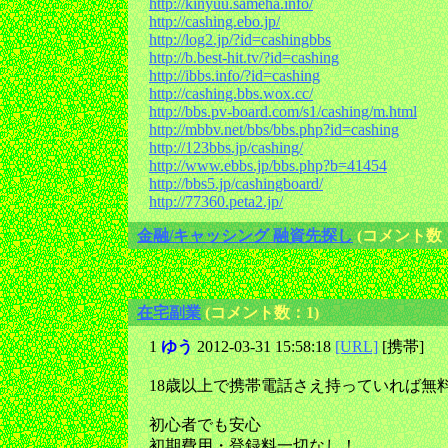
http://kinyuu.sameha.info/
http://cashing.ebo.jp/
http://log2.jp/?id=cashingbbs
http://b.best-hit.tv/?id=cashing
http://ibbs.info/?id=cashing
http://cashing.bbs.wox.cc/
http://bbs.pv-board.com/s1/cashing/m.html
http://mbbv.net/bbs/bbs.php?id=cashing
http://123bbs.jp/cashing/
http://www.ebbs.jp/bbs.php?b=41454
http://bbs5.jp/cashingboard/
http://77360.peta2.jp/
金融/キャッシング 融資先探し
(コメント数：
在宅副業
(コメント数：1)
1
ゆう
2012-03-31 15:58:18
[URL]
[携帯]
18歳以上で携帯電話さえ持っていれば無
初心者でも安心
初期費用・登録料一切なし！