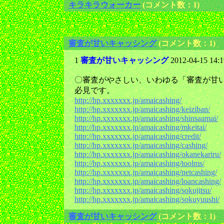
キラキラウォーカー
(コメント数：1)
審査が甘いキャッシング
(コメント数：1)
1
審査が甘いキャッシング
2012-04-15 14:
〇審査がやさしい、いわゆる「審査が甘
必見です。
http://hp.xxxxxxx.jp/amaicashing/
http://hp.xxxxxxx.jp/amaicashing/keiziban/
http://hp.xxxxxxx.jp/amaicashing/shinsaamai/
http://hp.xxxxxxx.jp/amaicashing/mkeitai/
http://hp.xxxxxxx.jp/amaicashing/credit/
http://hp.xxxxxxx.jp/amaicashing/cashing/
http://hp.xxxxxxx.jp/amaicashing/okanekariru/
http://hp.xxxxxxx.jp/amaicashing/toolms/
http://hp.xxxxxxx.jp/amaicashing/netcashing/
http://hp.xxxxxxx.jp/amaicashing/loancashing/
http://hp.xxxxxxx.jp/amaicashing/sokujitsu/
http://hp.xxxxxxx.jp/amaicashing/sokuyuushi/
審査が甘いキャッシング
(コメント数：1)