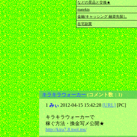
などの景品と交換★
manekin
金融/キャッシング 融資先探し
在宅副業
キラキラウォーカー
(コメント数：1)
1
みぃ
2012-04-15 15:42:28
[URL]
[PC]
キラキラウォーカーで
稼ぐ方法・換金写メ公開★
http://kira7.8.tool.ms/