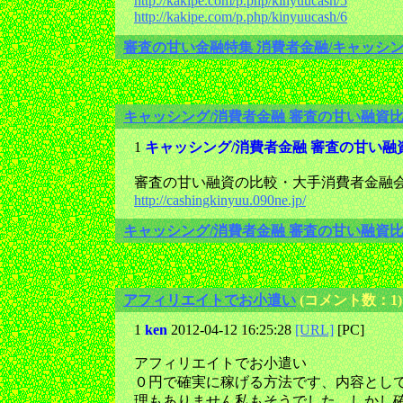
http://kakipe.com/p.php/kinyuucash/5
http://kakipe.com/p.php/kinyuucash/6
審査の甘い金融特集 消費者金融/キャッシ
キャッシング/消費者金融 審査の甘い融資
1
キャッシング/消費者金融 審査の甘い融
審査の甘い融資の比較・大手消費者金融
http://cashingkinyuu.090ne.jp/
キャッシング/消費者金融 審査の甘い融資
アフィリエイトでお小遣い
(コメント数：1)
1
ken
2012-04-12 16:25:28
[URL]
[PC]
アフィリエイトでお小遣い
０円で確実に稼げる方法です、内容として
理もありません私もそうでした、しかし