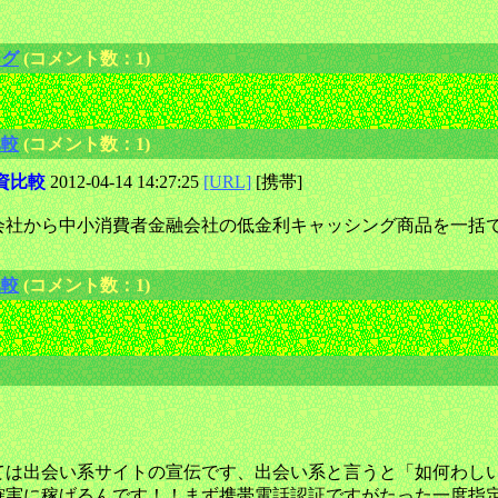
ング
(コメント数：1)
比較
(コメント数：1)
資比較
2012-04-14 14:27:25
[URL]
[携帯]
会社から中小消費者金融会社の低金利キャッシング商品を一括
比較
(コメント数：1)
は出会い系サイトの宣伝です、出会い系と言うと「如何わしい、怪
確実に稼げるんです！！まず携帯電話認証ですがたった一度指