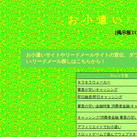
お小遣い/
[掲示板TO
お小遣いサイトやリードメールサイトの宣伝、ダ
い/リードメール探しはこちらから！
スレッド名
キラキラウォーカー
審査が甘いキャッシング
即日融資/即日キャッシング
審査の甘い金融特集 消費者金融/キ
キャッシング/消費者金融 審査の甘
アフィリエイトでお小遣い
スロットゲームで遊んでウェブマネ