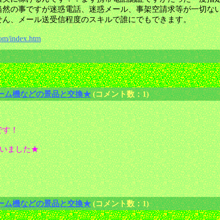
当然の事ですが迷惑電話、迷惑メール、事架空請求等が一切な
せん、メール送受信程度のスキルで誰にでもできます。
.com/index.htm
ーム機などの景品と交換★
(コメント数：1)
です！
ゃいました★
ーム機などの景品と交換★
(コメント数：1)