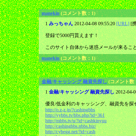
manekin
(コメント数：1)
1
みっちゃん
2012-04-08 09:55:20
[URL]
[
登録で5000円貰えます！
このサイト自体から迷惑メールが来ることは
manekin
(コメント数：1)
金融/キャッシング 融資先探し
(コメント数：
1
金融/キャッシング 融資先探し
2012-04-0
優良/低金利のキャッシング、融資先を探
http://o.z-z.jp/?cashingbbs
http://yybbs.tv/bbs.php?id=361
http://mbbs.tv/u/?id=cashkinyuu
http://cashingbbs.nbbs.biz/
http://cybegg.net/?id=cash