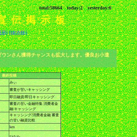
total:58664 today:2 yesterday:6
･宣伝掲示板
示]
[HOME]
ダウンさん獲得チャンスも拡大します。優良お小遣
最終投稿
みぃ
審査が甘いキャッシング
即日融資/即日キャッシング
審査の甘い金融特集 消費者金
融/キャッシング
キャッシング/消費者金融 審査
の甘い融資比較
ken
ひなた