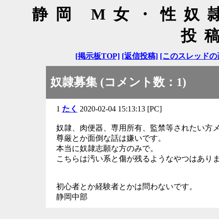
静岡 M女・性奴
投
[掲示板TOP]
[返信投稿]
[このスレッドの
奴隷募集 (コメント数：1)
1
たく
2020-02-04 15:13:13 [PC]
奴隷、肉便器、専用所有、監禁等されたい方
尊厳とか面倒な話は嫌いです。
本当に奴隷志願な方のみで。
こちらは汚い系と傷が残るようなやつはあり
初心者とか経験者とかは問わないです。
静岡中部