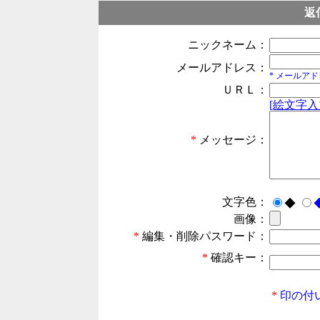
返
ニックネーム：
メールアドレス：
* メールア
ＵＲＬ：
[絵文字入
*
メッセージ：
文字色：
◆
画像：
*
編集・削除パスワード：
*
確認キー：
*
印の付