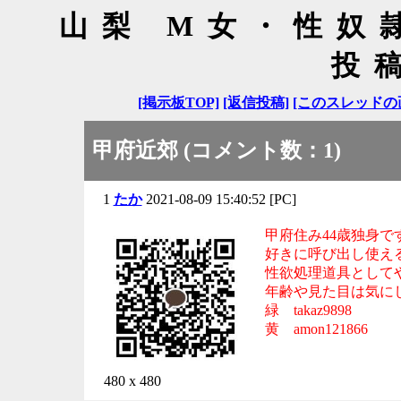
山梨 M女・性奴
投
[掲示板TOP]
[返信投稿]
[このスレッドの
甲府近郊 (コメント数：1)
1
たか
2021-08-09 15:40:52 [PC]
甲府住み44歳独身で
好きに呼び出し使え
性欲処理道具として
年齢や見た目は気に
緑 takaz9898
黄 amon121866
480 x 480