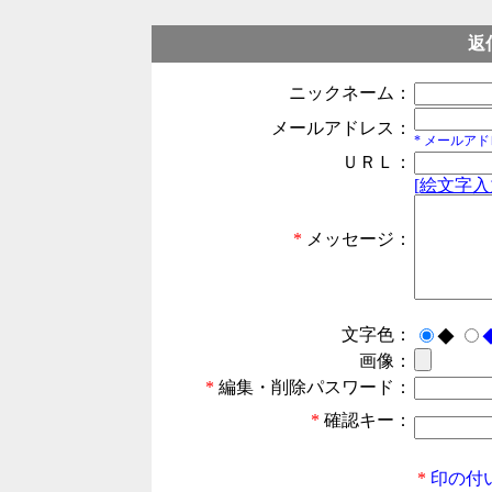
返
ニックネーム：
メールアドレス：
* メールア
ＵＲＬ：
[絵文字入
*
メッセージ：
文字色：
◆
画像：
*
編集・削除パスワード：
*
確認キー：
*
印の付