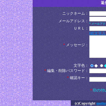
返
ニックネーム：
メールアドレス：
* メールア
ＵＲＬ：
[絵文字入
*
メッセージ：
文字色：
◆
*
編集・削除パスワード：
*
確認キー：
*
印の付
(c)Copyright
motto